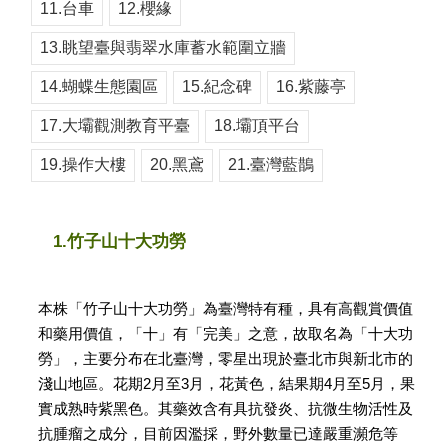
11.台車
12.櫻緣
13.眺望臺與翡翠水庫蓄水範圍立牆
14.蝴蝶生態園區
15.紀念碑
16.紫藤亭
17.大壩觀測教育平臺
18.壩頂平台
19.操作大樓
20.黑鳶
21.臺灣藍鵲
1.竹子山十大功勞
本株「竹子山十大功勞」為臺灣特有種，具有高觀賞價值
和藥用價值，「十」有「完美」之意，故取名為「十大功
勞」，主要分布在北臺灣，零星出現於臺北市與新北市的
淺山地區。花期2月至3月，花黃色，結果期4月至5月，果
實成熟時紫黑色。其藥效含有具抗發炎、抗微生物活性及
抗腫瘤之成分，目前因濫採，野外數量已達嚴重瀕危等