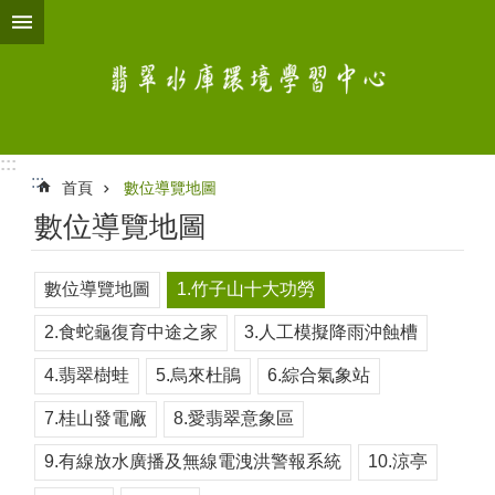
跳到主要內容區塊
:::
:::
首頁
數位導覽地圖
數位導覽地圖
數位導覽地圖
1.竹子山十大功勞
2.食蛇龜復育中途之家
3.人工模擬降雨沖蝕槽
4.翡翠樹蛙
5.烏來杜鵑
6.綜合氣象站
7.桂山發電廠
8.愛翡翠意象區
9.有線放水廣播及無線電洩洪警報系統
10.涼亭