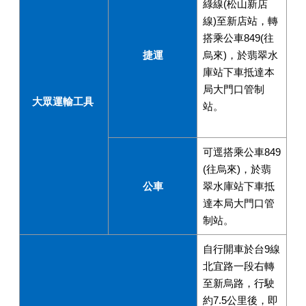
綠線(松山新店
線)至新店站，轉
搭乘公車849(往
捷運
烏來)，於翡翠水
庫站下車抵達本
局大門口管制
大眾運輸工具
站。
可逕搭乘公車849
(往烏來)，於翡
公車
翠水庫站下車抵
達本局大門口管
制站。
自行開車於台9線
北宜路一段右轉
至新烏路，行駛
約7.5公里後，即