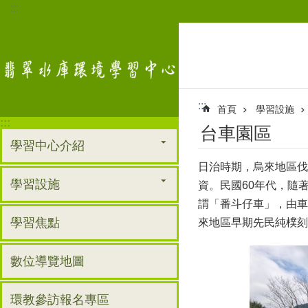
:::
跳到主要內容區塊
:::
首頁
學習設施
:::
台車園區
學習中心介紹
日治時期，烏來地區伐
學習設施
資。民國60年代，隨
謂「番斗仔車」，由車
學習焦點
來地區早期先民純樸刻
數位導覽地圖
環教參訪報名專區