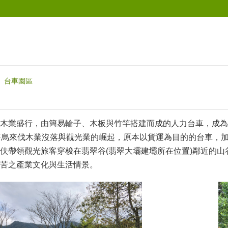
台車園區
木業盛行，由簡易輪子、木板與竹竿搭建而成的人力台車，成為
著烏來伐木業沒落與觀光業的崛起，原本以貨運為目的的台車，
伕帶領觀光旅客穿梭在翡翠谷(翡翠大壩建壩所在位置)鄰近的
苦之產業文化與生活情景。