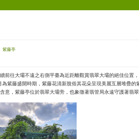
紫藤亭
續前往大壩不遠之右側平臺為近距離觀賞翡翠大壩的絕佳位置，
4月為紫藤盛開時期，紫藤花清新脫俗其花朵呈現美麗互層堆疊
含意，紫藤亭位於翡翠大壩旁，也象徵著翡管局永遠守護著翡翠