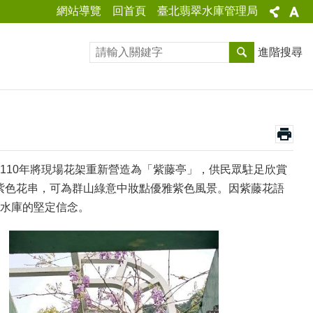
網站導覽
回首頁
臺北翡翠水庫管理局
進階搜尋
110年將現場花架重新營造為「紫藤亭」，供民眾駐足欣賞
的紫色花串，可為群山綠意中妝點優雅紫色風景。因紫藤花語
水庫的堅定信念。