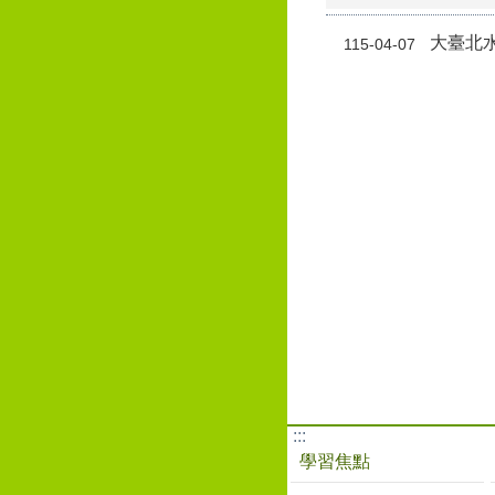
大臺北水
115-04-07
:::
學習焦點