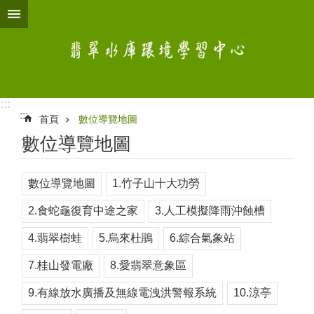
跳到主要內容區塊
:::
:::
首頁
數位導覽地圖
數位導覽地圖
數位導覽地圖
1.竹子山十大功勞
2.食蛇龜復育中途之家
3.人工模擬降雨沖蝕槽
4.翡翠樹蛙
5.烏來杜鵑
6.綜合氣象站
7.桂山發電廠
8.愛翡翠意象區
9.有線放水廣播及無線電洩洪警報系統
10.涼亭