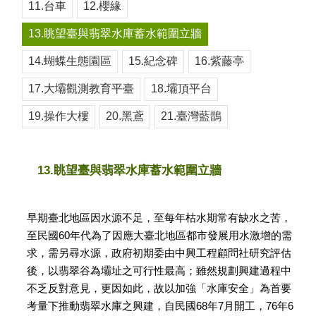
11.台車
12.櫻緣
13.眺望臺與翡翠水庫蓄水範圍立牆
14.蝴蝶生態園區
15.紀念碑
16.紫藤亭
17.大壩觀測教育平臺
18.壩頂平台
19.操作大樓
20.黑鳶
21.臺灣藍鵲
13.眺望臺與翡翠水庫蓄水範圍立牆
早期臺北地區因水源不足，至每年枯水期常有缺水之苦，
至民國60年代為了因應大臺北地區都市發展用水激增的需
求，需另尋水源，政府初期委由中興工程顧問社研究評估
後，以翡翠谷為壩址之可行性最高；雖然規劃興建過程中
不乏反對意見，更因如此，故以加強「水庫安全」為首要
考量下推動翡翠水庫之興建，自民國68年7月開工，76年6