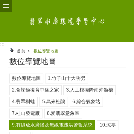
跳到主要內容區塊
:::
:::
首頁
數位導覽地圖
數位導覽地圖
數位導覽地圖
1.竹子山十大功勞
2.食蛇龜復育中途之家
3.人工模擬降雨沖蝕槽
4.翡翠樹蛙
5.烏來杜鵑
6.綜合氣象站
7.桂山發電廠
8.愛翡翠意象區
9.有線放水廣播及無線電洩洪警報系統
10.涼亭