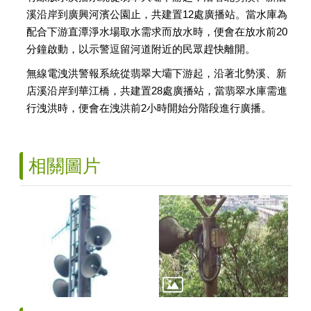
溪沿岸到廣興河濱公園止，共建置12處廣播站。當水庫為
配合下游直潭淨水場取水需求而放水時，便會在放水前20
分鐘啟動，以示警逗留河道附近的民眾趕快離開。
無線電洩洪警報系統從翡翠大壩下游起，沿著北勢溪、新
店溪沿岸到華江橋，共建置28處廣播站，當翡翠水庫需進
行洩洪時，便會在洩洪前2小時開始分階段進行廣播。
相關圖片