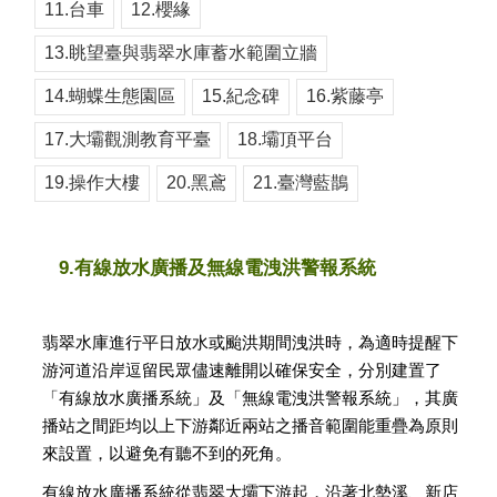
11.台車
12.櫻緣
13.眺望臺與翡翠水庫蓄水範圍立牆
14.蝴蝶生態園區
15.紀念碑
16.紫藤亭
17.大壩觀測教育平臺
18.壩頂平台
19.操作大樓
20.黑鳶
21.臺灣藍鵲
9.有線放水廣播及無線電洩洪警報系統
翡翠水庫進行平日放水或颱洪期間洩洪時，為適時提醒下
游河道沿岸逗留民眾儘速離開以確保安全，分別建置了
「有線放水廣播系統」及「無線電洩洪警報系統」，其廣
播站之間距均以上下游鄰近兩站之播音範圍能重疊為原則
來設置，以避免有聽不到的死角。
有線放水廣播系統從翡翠大壩下游起，沿著北勢溪、新店