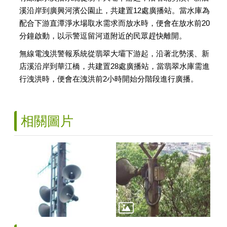
溪沿岸到廣興河濱公園止，共建置12處廣播站。當水庫為
配合下游直潭淨水場取水需求而放水時，便會在放水前20
分鐘啟動，以示警逗留河道附近的民眾趕快離開。
無線電洩洪警報系統從翡翠大壩下游起，沿著北勢溪、新
店溪沿岸到華江橋，共建置28處廣播站，當翡翠水庫需進
行洩洪時，便會在洩洪前2小時開始分階段進行廣播。
相關圖片