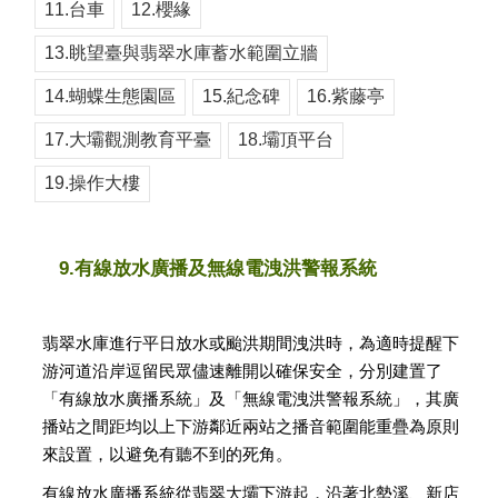
11.台車
12.櫻緣
13.眺望臺與翡翠水庫蓄水範圍立牆
14.蝴蝶生態園區
15.紀念碑
16.紫藤亭
17.大壩觀測教育平臺
18.壩頂平台
19.操作大樓
9.有線放水廣播及無線電洩洪警報系統
翡翠水庫進行平日放水或颱洪期間洩洪時，為適時提醒下
游河道沿岸逗留民眾儘速離開以確保安全，分別建置了
「有線放水廣播系統」及「無線電洩洪警報系統」，其廣
播站之間距均以上下游鄰近兩站之播音範圍能重疊為原則
來設置，以避免有聽不到的死角。
有線放水廣播系統從翡翠大壩下游起，沿著北勢溪、新店