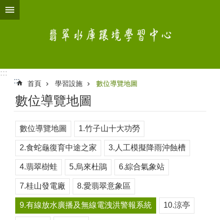
跳到主要內容區塊
:::
:::
首頁
學習設施
數位導覽地圖
數位導覽地圖
數位導覽地圖
1.竹子山十大功勞
2.食蛇龜復育中途之家
3.人工模擬降雨沖蝕槽
4.翡翠樹蛙
5.烏來杜鵑
6.綜合氣象站
7.桂山發電廠
8.愛翡翠意象區
9.有線放水廣播及無線電洩洪警報系統
10.涼亭