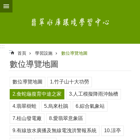
跳到主要內容區塊
:::
:::
首頁
學習設施
數位導覽地圖
數位導覽地圖
數位導覽地圖
1.竹子山十大功勞
2.食蛇龜復育中途之家
3.人工模擬降雨沖蝕槽
4.翡翠樹蛙
5.烏來杜鵑
6.綜合氣象站
7.桂山發電廠
8.愛翡翠意象區
9.有線放水廣播及無線電洩洪警報系統
10.涼亭