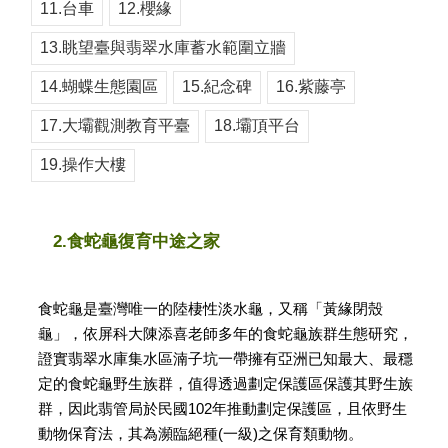
11.台車
12.櫻緣
13.眺望臺與翡翠水庫蓄水範圍立牆
14.蝴蝶生態園區
15.紀念碑
16.紫藤亭
17.大壩觀測教育平臺
18.壩頂平台
19.操作大樓
2.食蛇龜復育中途之家
食蛇龜是臺灣唯一的陸棲性淡水龜，又稱「黃緣閉殼
龜」，依屏科大陳添喜老師多年的食蛇龜族群生態研究，
證實翡翠水庫集水區湳子坑一帶擁有亞洲已知最大、最穩
定的食蛇龜野生族群，值得透過劃定保護區保護其野生族
群，因此翡管局於民國102年推動劃定保護區，且依野生
動物保育法，其為瀕臨絕種(一級)之保育類動物。