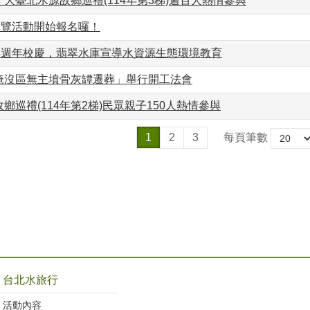
大臺北水源故鄉巡禮(114年第3梯)逾百人熱情參與
導覽活動開始報名囉！
04週年校慶，翡翠水庫宣導水資源生態環境教育
淹沒區無主墳骨灰罈遷葬」舉行開工法會
鄉巡禮(114年第2梯)民眾親子150人熱情參與
1
2
3
每頁筆數
台北水旅行
活動內容