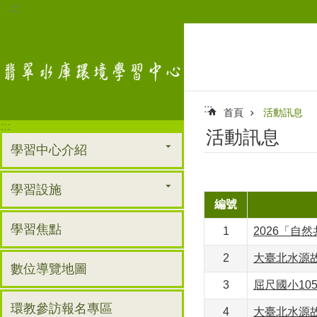
:::
跳到主要內容區塊
:::
首頁
活動訊息
:::
活動訊息
學習中心介紹
學習設施
編號
學習焦點
1
2026「自
2
大臺北水源故
數位導覽地圖
3
屈尺國小1
環教參訪報名專區
4
大臺北水源故