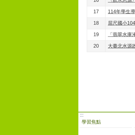
16
〈飲水思源〉
17
114年學生
18
屈尺國小1
19
「翡翠水庫
20
大臺北水源故
:::
學習焦點