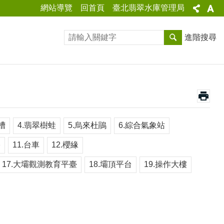
網站導覽
回首頁
臺北翡翠水庫管理局
進階搜尋
槽
4.翡翠樹蛙
5.烏來杜鵑
6.綜合氣象站
亭
11.台車
12.櫻緣
17.大壩觀測教育平臺
18.壩頂平台
19.操作大樓