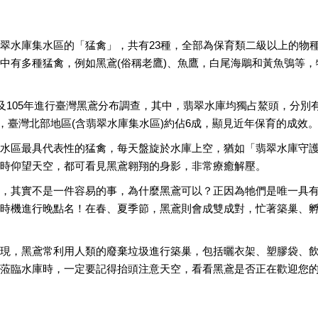
翠水庫集水區的「猛禽」，共有23種，全部為保育類二級以上的物
中有多種猛禽，例如黑鳶(俗稱老鷹)、魚鷹，白尾海鵰和黃魚鴞等
及105年進行臺灣黑鳶分布調查，其中，翡翠水庫均獨占鰲頭，分別有9
其中，臺灣北部地區(含翡翠水庫集水區)約佔6成，顯見近年保育的成效
水區最具代表性的猛禽，每天盤旋於水庫上空，猶如「翡翠水庫守
時仰望天空，都可看見黑鳶翱翔的身影，非常療癒解壓。
，其實不是一件容易的事，為什麼黑鳶可以？正因為牠們是唯一具
時機進行晚點名！在春、夏季節，黑鳶則會成雙成對，忙著築巢、孵
現，黑鳶常利用人類的廢棄垃圾進行築巢，包括曬衣架、塑膠袋、
蒞臨水庫時，一定要記得抬頭注意天空，看看黑鳶是否正在歡迎您的