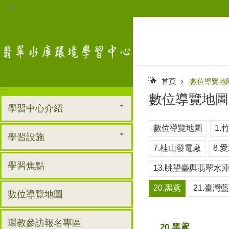
:::
跳到主要內容區塊
:::
首頁
數位導覽地
:::
數位導覽地圖
學習中心介紹
數位導覽地圖
1.
學習設施
7.桂山發電廠
8.
學習焦點
13.眺望臺與翡翠水
20.黑鳶
21.臺灣
數位導覽地圖
環教參訪報名專區
20.黑鳶