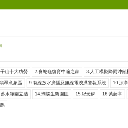
圖
竹子山十大功勞
2.食蛇龜復育中途之家
3.人工模擬降雨沖蝕
愛翡翠意象區
9.有線放水廣播及無線電洩洪警報系統
10.涼
庫蓄水範圍立牆
14.蝴蝶生態園區
15.紀念碑
16.紫藤亭
藍鵲