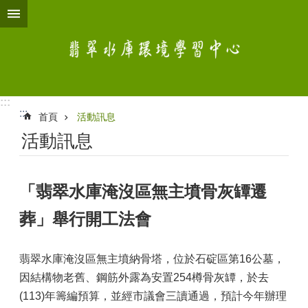
跳到主要內容區塊
:::
:::
首頁
活動訊息
活動訊息
「翡翠水庫淹沒區無主墳骨灰罈遷
葬」舉行開工法會
翡翠水庫淹沒區無主墳納骨塔，位於石碇區第16公墓，
因結構物老舊、鋼筋外露為安置254樽骨灰罈，於去
(113)年籌編預算，並經市議會三讀通過，預計今年辦理