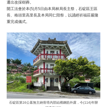
遷出改採樹葬。
開工法會於本(5)月5日由本局林局長主祭，石碇區王區
長、格頭里高里長及本局同仁陪祭，以誦經祈福莊嚴隆
重完成儀式。
石碇區第16公墓無主納骨塔內部結構鋼筋外露，今(114)年辦