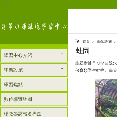
:::
跳到主要內容區塊
:::
首頁
學習設施
:::
蛙園
學習中心介紹
翡翠樹蛙早期於翡翠水
學習設施
保育類野生動物。翡管
學習焦點
數位導覽地圖
環教參訪報名專區